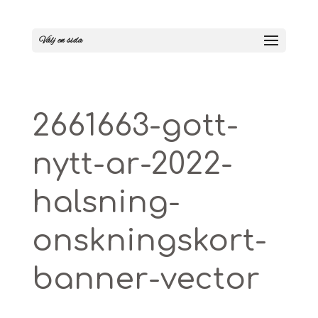
Välj en sida
2661663-gott-
nytt-ar-2022-
halsning-
onskningskort-
banner-vector